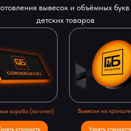
отовления вывесок и объёмных букв
детских товаров
Вывески на кронште
вые короба (логотип)
знать стоимость
Узнать стоимост