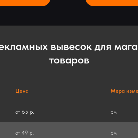
екламных вывесок для мага
товаров
Цена
Мера изм
от 65 р.
см
от 49 р.
см