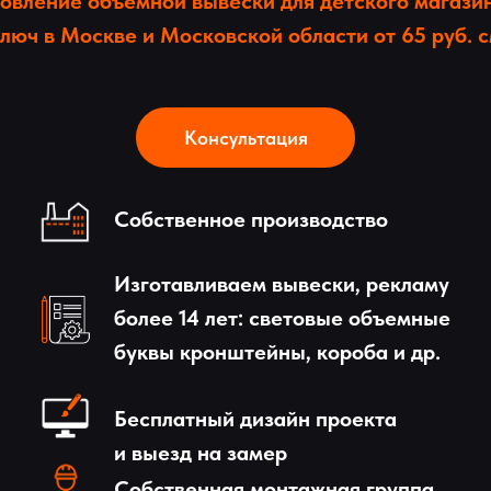
овление объемной вывески для детского магази
люч в Москве и Московской области от 65 руб. 
Консультация
Собственное производство
Изготавливаем вывески, рекламу
более 14 лет: световые объемные
буквы кронштейны, короба и др.
Бесплатный дизайн проекта
и выезд на замер
Собственная монтажная группа