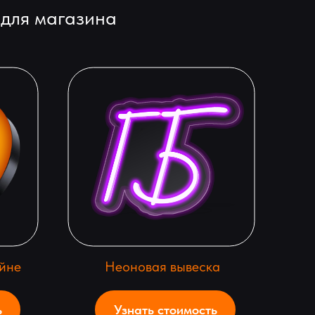
 для магазина
йне
Неоновая вывеска
ь
Узнать стоимость