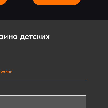
зина детских
ерения