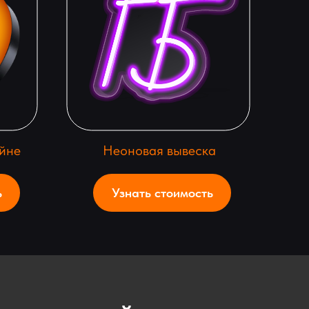
йне
Неоновая вывеска
ь
Узнать стоимость