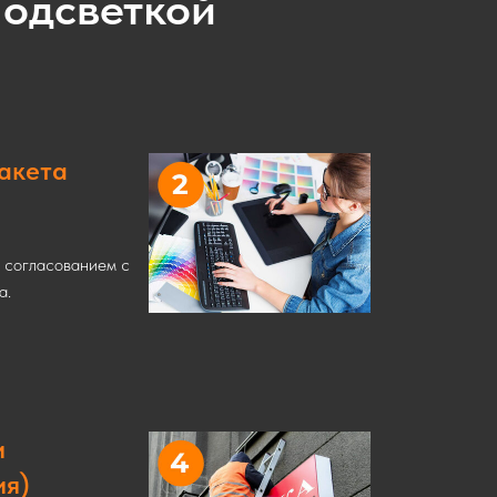
подсветкой
макета
я согласованием с
а.
и
ия)