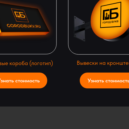
Вывески на кронште
вые короба (логотип)
знать стоимость
Узнать стоимост