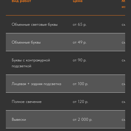
Вид работ
Цена
Мер
изме
Объемные световые буквы
от 65 р.
см
Объемные буквы
от 49 р.
см
Буквы с контражурной
от 90 р.
см
подсветкой
Лицевая + задняя подсветка
от 100 р.
см
Полное свечение
от 120 р.
см
Вывески
от 2 000 р.
см