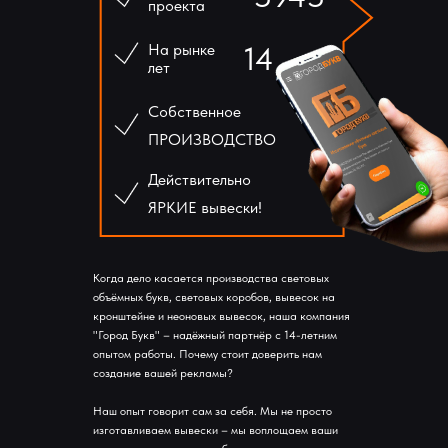
проекта
На рынке
14
лет
Собственное
ПРОИЗВОДСТВО
Действительно
ЯРКИЕ вывески!
Когда дело касается производства световых
объёмных букв, световых коробов, вывесок на
кронштейне и неоновых вывесок, наша компания
"Город Букв" – надёжный партнёр с 14-летним
опытом работы. Почему стоит доверить нам
создание вашей рекламы?
Наш опыт говорит сам за себя. Мы не просто
изготавливаем вывески – мы воплощаем ваши