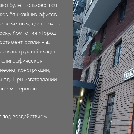
яка будет пользоваться
иков ближайших офисов.
е заметным, достаточно
еску. Компания «Город
сортимент различных
ло конструкций входят
 полиграфическая
 неона, конструкции,
 т.д. При изготовлении
нные материалы:
т под воздействием