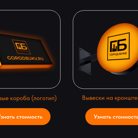
Вывески на кронште
вые короба (логотип)
знать стоимость
Узнать стоимост