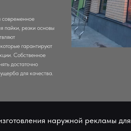
я современное
я пайки, резки основы
ствляют
которые гарантируют
укции. Собственное
нять достаточно
ущерба для качества.
изготовления наружной рекламы для