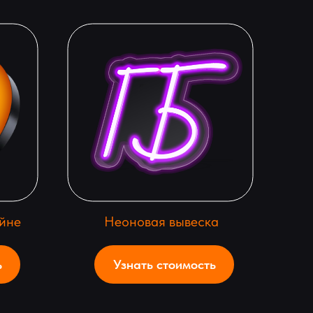
йне
Неоновая вывеска
ь
Узнать стоимость