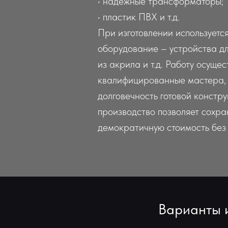
• надежные трансформаторы;
• пластик ПВХ и т.д.
При изготовлении используетс
оборудование – устройства дл
из акрила и т.д. Работу осуще
квалифицированные мастера, 
долговечность готовой констр
производство позволяет сохра
демократичную стоимость без 
Варианты 