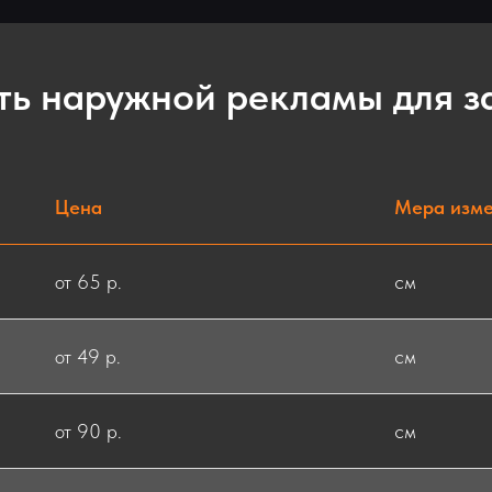
ть наружной рекламы для з
Цена
Мера изм
от 65 р.
см
от 49 р.
см
от 90 р.
см