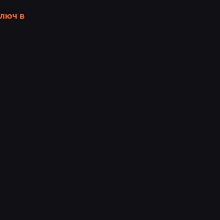
люч в