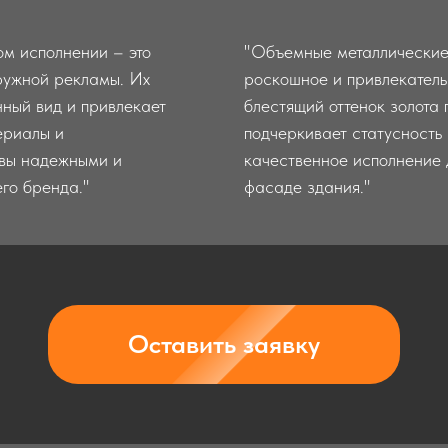
м исполнении – это
"Объемные металлические 
ружной рекламы. Их
роскошное и привлекатель
нный вид и привлекает
блестящий оттенок золота
ериалы и
подчеркивает статусность
квы надежными и
качественное исполнение 
го бренда."
фасаде здания."
Оставить заявку