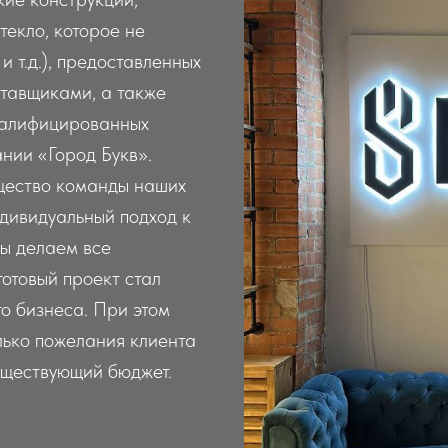
текло, которое не
и т.д.), предоставленных
тавщиками, а также
валифицированных
нии «Город Букв».
щество команды наших
дивидуальный подход к
Мы делаем все
готовый проект стал
о бизнеса. При этом
лько пожелания клиента
существующий бюджет.