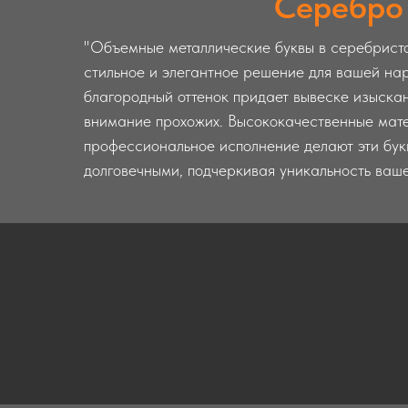
Серебро
"Объемные металлические буквы в серебристо
стильное и элегантное решение для вашей на
благородный оттенок придает вывеске изыска
внимание прохожих. Высококачественные мат
профессиональное исполнение делают эти бу
долговечными, подчеркивая уникальность ваше