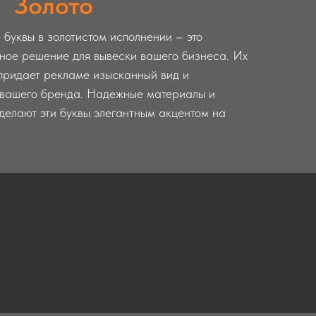
Золото
буквы в золотистом исполнении – это
ное решение для вывески вашего бизнеса. Их
 придает рекламе изысканный вид и
 вашего бренда. Надежные материалы и
делают эти буквы элегантным акцентом на