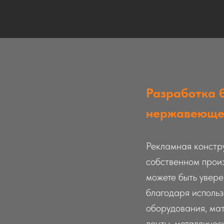
Разработка б
нержавеюще
Рекламная констр
собственном произ
можете быть увере
благодаря исполь
оборудования, ма
ленты, металличес