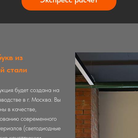
укв из
й стали
укция будет создана на
водстве в г. Москва. Вы
ны в качестве,
зованию современного
териалов (светодиодные
кие конструкции,