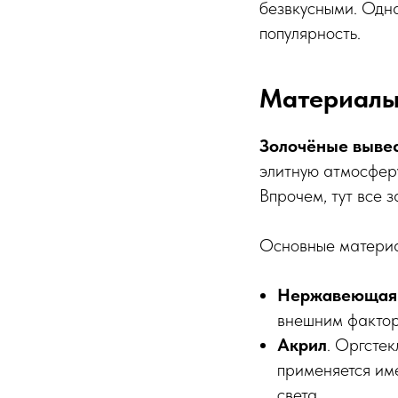
безвкусными. Одна
популярность.
Материалы
Золочёные выве
элитную атмосферу
Впрочем, тут все 
Основные матери
Нержавеющая 
внешним факто
Акрил
. Оргстек
применяется име
света.