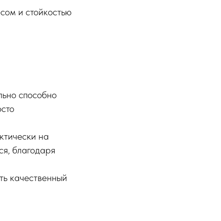
есом и стойкостью
ально способно
осто
актически на
ся, благодаря
ть качественный