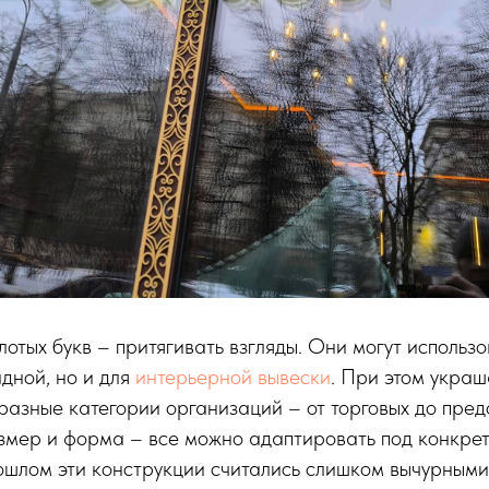
лотых букв – притягивать взгляды. Они могут использо
дной, но и для
интерьерной вывески
. При этом укра
разные категории организаций – от торговых до пре
азмер и форма – все можно адаптировать под конкрет
шлом эти конструкции считались слишком вычурными