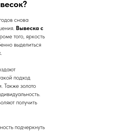
ывесок?
годов снова
шения.
Вывеска с
роме того, яркость
бенно выделиться
.
создают
такой подход
. Также золото
ндивидуальность.
оляют получить
жность подчеркнуть