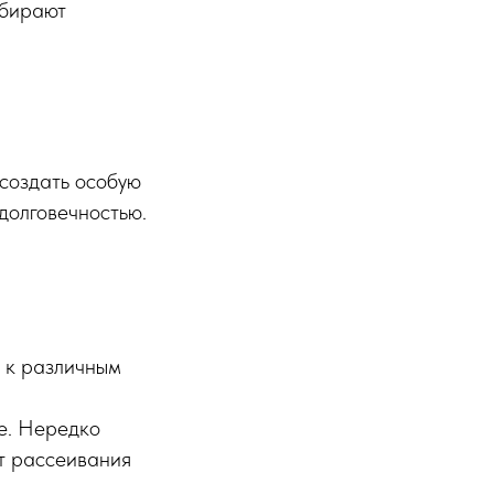
абирают
 создать особую
долговечностью.
ю к различным
ое. Нередко
кт рассеивания