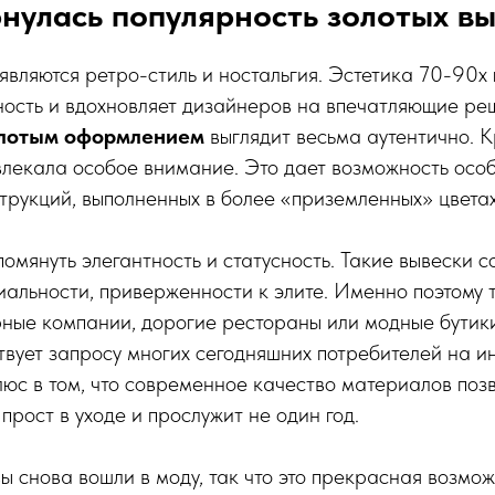
нулась популярность золотых в
являются ретро-стиль и ностальгия. Эстетика 70-90х 
ность и вдохновляет дизайнеров на впечатляющие ре
олотым оформлением
выглядит весьма аутентично. К
влекала особое внимание. Это дает возможность осо
трукций, выполненных в более «приземленных» цветах
помянуть элегантность и статусность. Такие вывески 
альности, приверженности к элите. Именно поэтому 
ные компании, дорогие рестораны или модные бутики
твует запросу многих сегодняшних потребителей на и
юс в том, что современное качество материалов позв
 прост в уходе и прослужит не один год.
вы снова вошли в моду, так что это прекрасная возмо