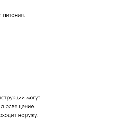
 питания.
нструкции могут
на освещение.
оходит наружу.