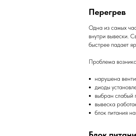
Перегрев
Одна из самых ча
внутри вывески. С
быстрее падает яр
Проблема возникае
нарушена венти
диоды установл
выбран слабый 
вывеска работа
блок питания на
Блок питани