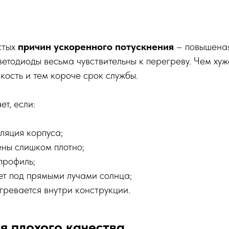
стых
причин ускоренного потускнения
– повышена
ветодиоды весьма чувствительны к перегреву. Чем хуже
кость и тем короче срок службы.
т, если:
ляция корпуса;
ены слишком плотно;
профиль;
ет под прямыми лучами солнца;
гревается внутри конструкции.
я плохого качества