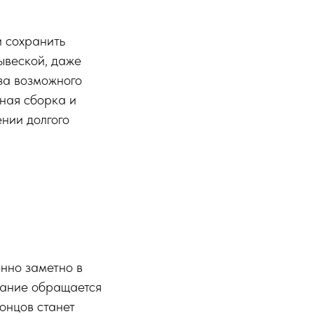
и сохранить
ывеской, даже
за возможного
нная сборка и
нии долгого
енно заметно в
имание обращается
концов станет