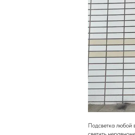
Подсветка любой в
светить неравноме