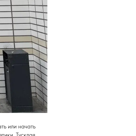
ть или начать
етики. Тусклая